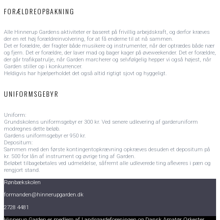
FORÆLDREOPBAKNING
Alle Hinnerup Gardens aktiviteter er baseret på frivillig arbejdskraft, og derfor kræves
der en ret høj forældreinvolvering, for at få enderne til at nå sammen.
Det er forældre, der fragter både musikere og instrumenter, når der optrædes både nær
og fjern. Det er forældre, der laver mad og bager kager på øveweekender. Det er forældre,
der går trafikpatrulje, når Garden marcherer og selvfølgelig hepper vi også højest, når
Garden stiller op i konkurrencer.
Heldigvis har hjælperholdet det også altid rigtigt sjovt og hyggeligt.
UNIFORMSGEBYR
Uniform:
Grundskolens uniformsgebyr er 300 kr. Ved senere udlevering af garderuniform
modregnes dette beløb.
Gardens uniformsgebyr er 950 kr.
Depositum:
Sammen med den første kontingentopkrævning opkræves desuden et depositum på
kr. 500 for lån af instrument og øvrige ting af Garden.
Beløbet tilbagebetales ved udmeldelse, såfremt alle udleverede ting afleveres i pæn og
rengjort stand.
Rønbækskolen
formanden@hinnerupgarden.dk
2728 4481
Hinnerup Garden er medlem af Landsgardeforeningen og Dansk Amatør Orkester