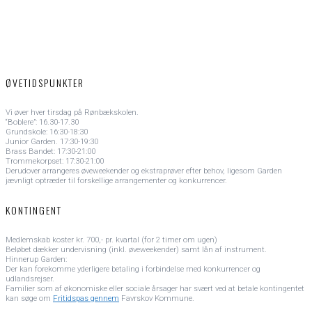
ØVETIDSPUNKTER
Vi øver hver tirsdag på Rønbækskolen.
“Boblere”: 16.30-17.30
Grundskole: 16:30-18:30
Junior Garden. 17:30-19:30
Brass Bandet: 17:30-21:00
Trommekorpset: 17:30-21:00
Derudover arrangeres øveweekender og ekstraprøver efter behov, ligesom Garden
jævnligt optræder til forskellige arrangementer og konkurrencer.
KONTINGENT
Medlemskab koster kr. 700,- pr. kvartal (for 2 timer om ugen)
Beløbet dækker undervisning (inkl. øveweekender) samt lån af instrument.
Hinnerup Garden:
Der kan forekomme yderligere betaling i forbindelse med konkurrencer og
udlandsrejser.
Familier som af økonomiske eller sociale årsager har svært ved at betale kontingentet
kan søge om
Fritidspas gennem
Favrskov Kommune.